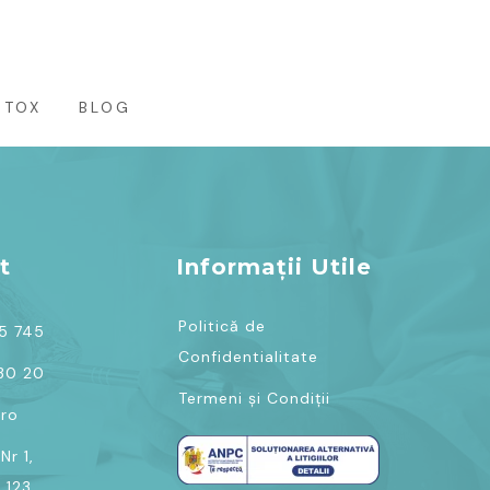
ETOX
BLOG
t
Informații Utile
Politică de
75 745
Confidentialitate
 30 20
Termeni și Condiții
.ro
Nr 1,
 123