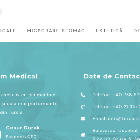
ICALE
MICȘORARE STOMAC
ESTETICĂ
D
sm Medical
Date de Contac
exclusiv cu cei mai buni
Telefon: +40 738 9
 și cele mai performante
Telefon: +40 21 315
din Turcia.
Email: info@turcare
Cesur Durak
Bulevardul Decebal, 
Founder/CEO
Bloc H2, Scara 5, Ap