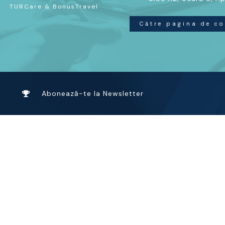
TURCare & BonusTravel
Către pagina de co
Abonează-te la Newsletter