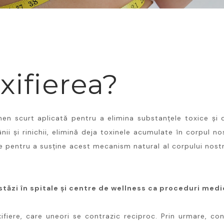
xifierea?
men scurt aplicată pentru a elimina substanțele toxice și
nii și rinichii, elimină deja toxinele acumulate în corpul nos
e pentru a susține acest mecanism natural al corpului nostr
.
astăzi în spitale și centre de wellness ca proceduri med
iere, care uneori se contrazic reciproc. Prin urmare, con