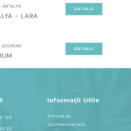
O ANTALYA
DETALII
LYA - LARA
O BODRUM
DETALII
RUM
t
Informații Utile
Politică de
75 745
Confidentialitate
 30 20