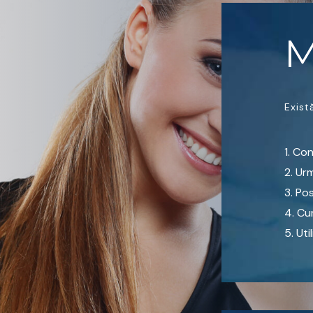
M
Exist
Cons
Urm
Pos
Cur
Uti