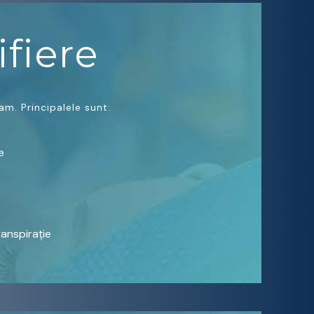
fiere
am. Principalele sunt:
e
ranspirație