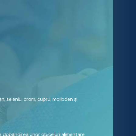
an, seleniu, crom, cupru, molibden și
la dobândirea unor obiceiuri alimentare