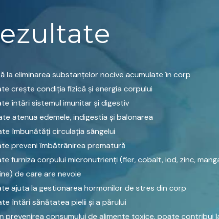
ezultate
tă la eliminarea substanțelor nocive acumulate în corp
te crește condiția fizică și energia corpului
te întări sistemul imunitar și digestiv
te atenua edemele, indigestia și balonarea
te îmbunătăți circulația sângelui
te preveni îmbătrânirea prematură
te furniza corpului micronutrienți (fier, cobalt, iod, zinc, mang
ine) de care are nevoie
te ajuta la gestionarea hormonilor de stres din corp
te întări sănătatea pielii și a părului
in prevenirea consumului de alimente toxice, poate contribui 