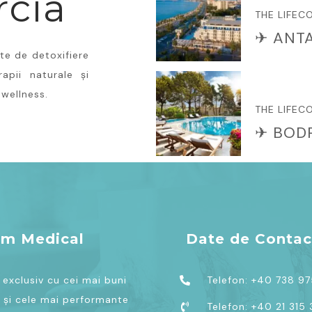
rcia
THE LIFEC
✈ ANTA
te de detoxifiere
rapii naturale și
 wellness.
THE LIFEC
✈ BOD
sm Medical
Date de Contac
exclusiv cu cei mai buni
Telefon: +40 738 9
 și cele mai performante
Telefon: +40 21 315