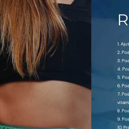
R
Aju
Poa
Poa
Poa
Poa
Poa
Poa
vitam
Poa
Poa
Pr