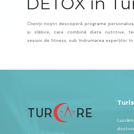
DETOX în Tu
Clienții noștri descoperă programe personaliza
și slăbire, care combină diete nutritive, te
sesiuni de fitness, sub îndrumarea experților în
Turi
Lucrăm 
doctori