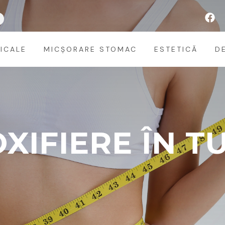
ICALE
MICȘORARE STOMAC
ESTETICĂ
D
XIFIERE ÎN T