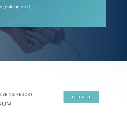
(dulciuri etc.)
LLBEING RESORT
DETALII
RUM