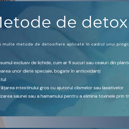
etode de detoxi
ă multe metode de detoxifiere aplicate în cadrul unui progr
umul exclusiv de lichide, cum ar fi sucuri sau ceaiuri din plant
area unor diete speciale, bogate în antioxidanți
tul
ățarea intestinului gros cu ajutorul clismelor sau laxativelor
lizarea saunei sau a hamamului pentru a elimina toxinele prin t