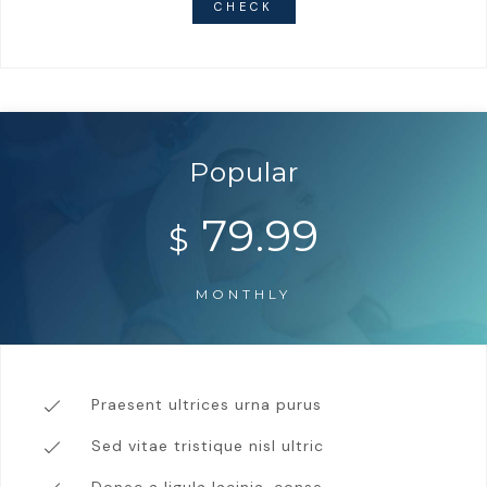
CHECK
Popular
79.99
$
MONTHLY
Praesent ultrices urna purus
Sed vitae tristique nisl ultric