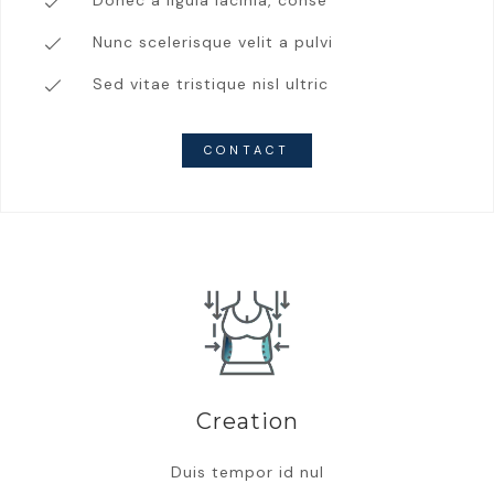
Donec a ligula lacinia, conse
Nunc scelerisque velit a pulvi
Sed vitae tristique nisl ultric
CONTACT
Creation
Duis tempor id nul