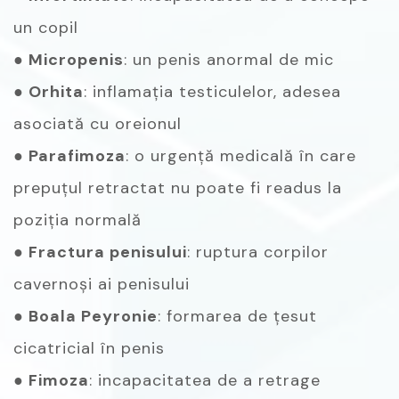
un copil
● Micropenis
: un penis anormal de mic
● Orhita
: inflamația testiculelor, adesea
asociată cu oreionul
● Parafimoza
: o urgență medicală în care
prepuțul retractat nu poate fi readus la
poziția normală
● Fractura penisului
: ruptura corpilor
cavernoși ai penisului
● Boala Peyronie
: formarea de țesut
cicatricial în penis
● Fimoza
: incapacitatea de a retrage