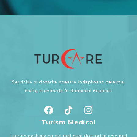
Serviciile și dotările noastre îndeplinesc cele mai
înalte standarde în domeniul medical.
Turism Medical
Lucrăm exclusiv cu cei mai buni doctori și cele mai