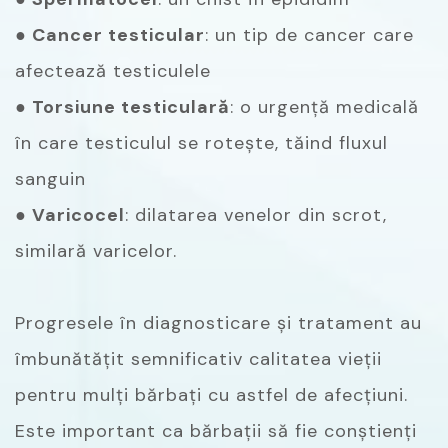
● Cancer testicular
: un tip de cancer care
afectează testiculele
● Torsiune testiculară
: o urgență medicală
în care testiculul se rotește, tăind fluxul
sanguin
● Varicocel
: dilatarea venelor din scrot,
similară varicelor.
Progresele în diagnosticare și tratament au
îmbunătățit semnificativ calitatea vieții
pentru mulți bărbați cu astfel de afecțiuni.
Este important ca bărbații să fie conștienți