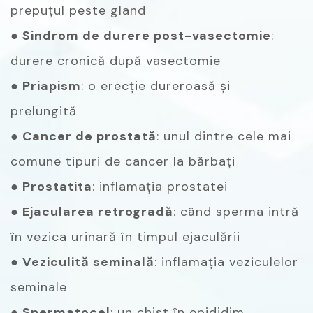
prepuțul peste gland
● Sindrom de durere post-vasectomie
:
durere cronică după vasectomie
● Priapism
: o erecție dureroasă și
prelungită
● Cancer de prostată
: unul dintre cele mai
comune tipuri de cancer la bărbați
● Prostatita
: inflamația prostatei
● Ejacularea retrogradă
: când sperma intră
în vezica urinară în timpul ejaculării
● Veziculită seminală
: inflamația veziculelor
seminale
● Spermatocel
: un chist în epididim