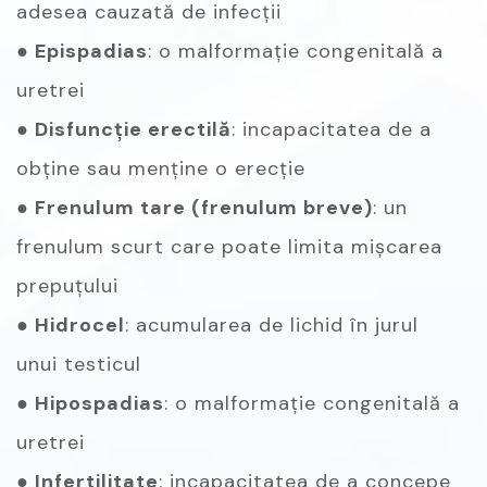
adesea cauzată de infecții
● Epispadias
: o malformație congenitală a
uretrei
● Disfuncție erectilă
: incapacitatea de a
obține sau menține o erecție
● Frenulum tare (frenulum breve)
: un
frenulum scurt care poate limita mișcarea
prepuțului
● Hidrocel
: acumularea de lichid în jurul
unui testicul
● Hipospadias
: o malformație congenitală a
uretrei
● Infertilitate
: incapacitatea de a concepe